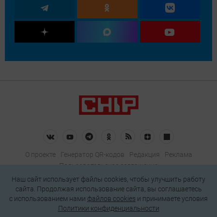
О проекте
Генератор QR-кодов
Редакция
Реклама
Пользовательское соглашение
Политика конфиденциальности
Наш сайт использует файлы cookies, чтобы улучшить работу
сайта. Продолжая использование сайта, вы соглашаетесь
Подписаться на рассылку
c использованием нами
файлов cookies
и принимаете условия
Политики конфиденциальности