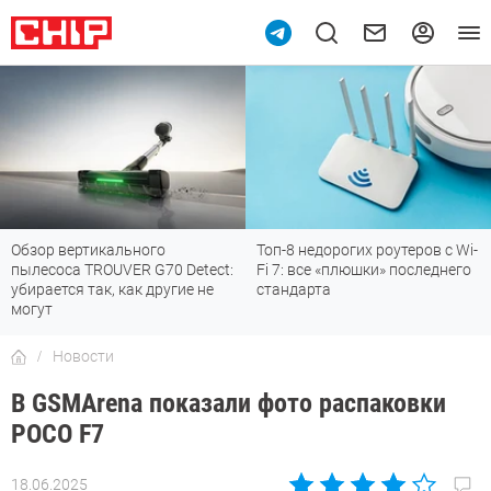
Обзор вертикального
Топ-8 недорогих роутеров с Wi-
пылесоса TROUVER G70 Detect:
Fi 7: все «плюшки» последнего
убирается так, как другие не
стандарта
могут
Новости
В GSMArena показали фото распаковки
POCO F7
18.06.2025