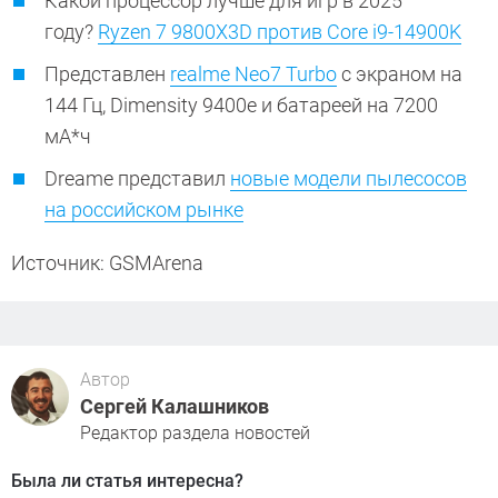
Какой процессор лучше для игр в 2025
году?
Ryzen 7 9800X3D против Core i9-14900K
Представлен
realme Neo7 Turbo
с экраном на
144 Гц, Dimensity 9400e и батареей на 7200
мА*ч
Dreame представил
новые модели пылесосов
на российском рынке
Источник: GSMArena
Автор
Сергей Калашников
Редактор раздела новостей
Была ли статья интересна?