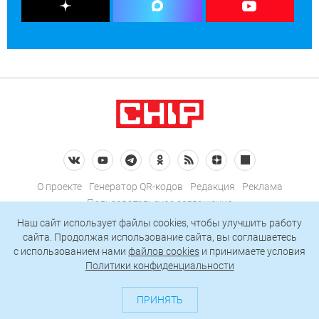
О проекте
Генератор QR-кодов
Редакция
Реклама
Пользовательское соглашение
Политика конфиденциальности
Наш сайт использует файлы cookies, чтобы улучшить работу
сайта. Продолжая использование сайта, вы соглашаетесь
Подписаться на рассылку
c использованием нами
файлов cookies
и принимаете условия
Политики конфиденциальности
© 2026 АО «БКМ», ОГРН 1027739494584, ИНН 7705056238
127018, Москва, ул. Полковая, д. 3, стр. 4, помещение I, комн. 23
ПРИНЯТЬ