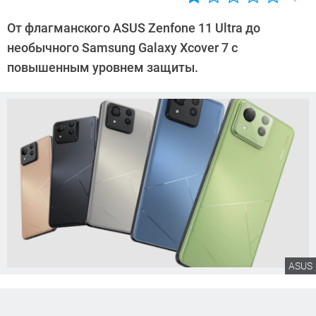
Автор:
Сергей
От флагманского ASUS Zenfone 11 Ultra до
Калашников
необычного Samsung Galaxy Xcover 7 с
повышенным уровнем защиты.
ASUS