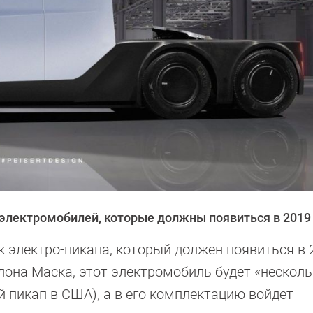
х электромобилей, которые должны появиться в 2019
 электро-пикапа, который должен появиться в 
лона Маска, этот электромобиль будет «нескол
 пикап в США), а в его комплектацию войдет