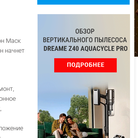
он Маск
рн начнет
монт,
онное
,
оложение
.