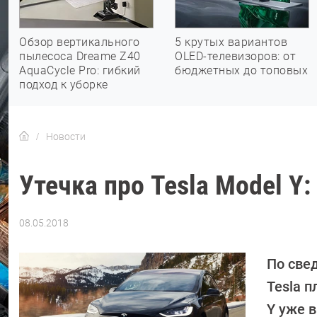
Обзор вертикального
5 крутых вариантов
пылесоса Dreame Z40
OLED-телевизоров: от
AquaCycle Pro: гибкий
бюджетных до топовых
подход к уборке
Новости
Утечка про Tesla Model Y:
08.05.2018
Автор:
CHIP
По све
Tesla 
Y уже в