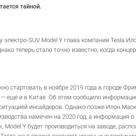
тается тайной.
у электро-SUV Model Y глава компании Tesla Ил
нако теперь стало точно известно, когда конце
жно стартовать в ноябре 2019 года в городе Фри
 — еще и в Китае. Об этом сообщило информаци
 ситуацией инсайдеров. Однако позже Илон Маск
изводства намечен на 2020 год, а информация о
, Model Y будет производиться на заводе, расп
 Тогда же в проект поступят крупные инвестиции