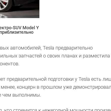
ектро-SUV Model Y
 приблизительно
овых автомобилей, Tesla предварительно
льных запчастей о своих планах и разместила
онентов.
лет предварительной подготовки у Tesla есть лиш
 менее, концерн в прошлом уже демонстрировал,
е чем выполнимы.
л, что стремится к «ежегодной мощности произв