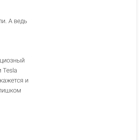
и. А ведь
ициозный
 Tesla
 кажется и
слишком