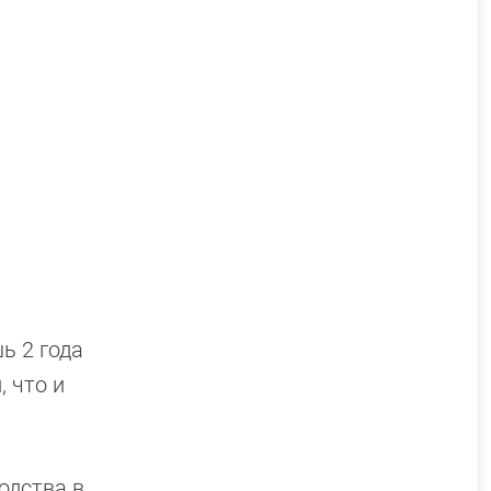
ь 2 года
 что и
одства в