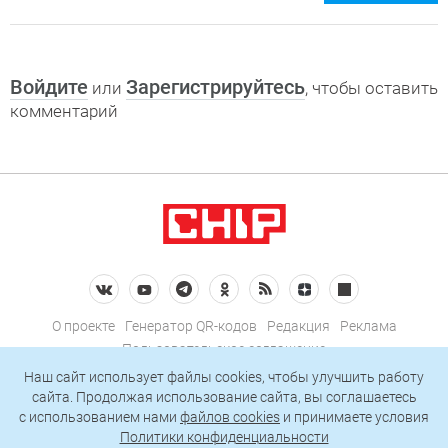
Войдите
Зарегистрируйтесь
или
, чтобы оставить
комментарий
О проекте
Генератор QR-кодов
Редакция
Реклама
Пользовательское соглашение
Политика конфиденциальности
Наш сайт использует файлы cookies, чтобы улучшить работу
сайта. Продолжая использование сайта, вы соглашаетесь
Подписаться на рассылку
c использованием нами
файлов cookies
и принимаете условия
Политики конфиденциальности