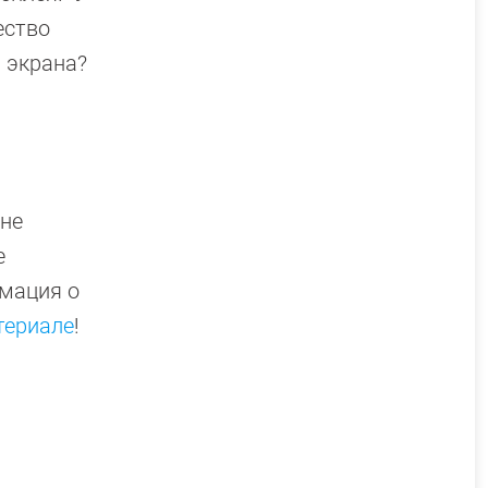
ество
а экрана?
 не
е
рмация о
териале
!