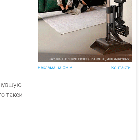
Реклама на CHIP
Контакты
инувшую
го такси