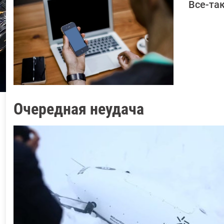
Савенко
Все-та
Очередная неудача