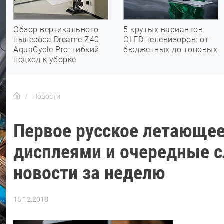
Обзор вертикального
5 крутых вариантов
пылесоса Dreame Z40
OLED-телевизоров: от
AquaCycle Pro: гибкий
бюджетных до топовых
подход к уборке
Новости
Первое русское летающее
дисплеями и очередные сл
новости за неделю
15.12.2018
Автор:
Екатерина