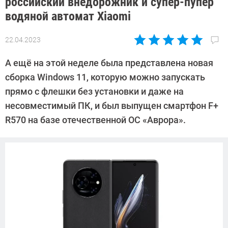
российский внедорожник и супер-пупер
водяной автомат Xiaomi
22.04.2023
Автор:
Павел
А ещё на этой неделе была представлена новая
Кошик
сборка Windows 11, которую можно запускать
прямо с флешки без установки и даже на
несовместимый ПК, и был выпущен смартфон F+
R570 на базе отечественной ОС «Аврора».