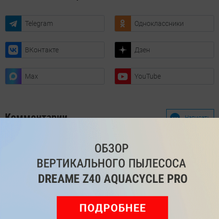
Telegram
Одноклассники
ВКонтакте
Дзен
Max
YouTube
Комментарии
Написать
Мы знаем, вам есть что сказать!
Войдите
Зарегистрируйтесь
или
, чтобы
оставить комментарий