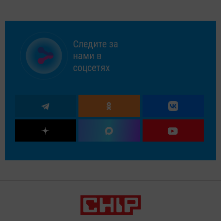
Следите за
нами в
соцсетях