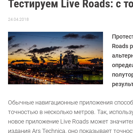
Тестируем Live Roads: с т
24.04.2018
Автор:
CHIP
Протес
Roads 
альтер
опреде
полуто
резуль
Обычные навигационные приложения способ
точностью в несколько метров. Так, использ
новое приложение Live Roads может значите
издания Ars Technica, оно показывает точнос