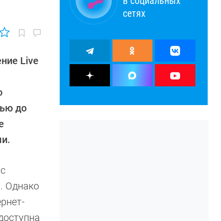
в социальных
сетях
ние Live
о
тью до
е
ли.
 с
. Однако
рнет-
едоступна