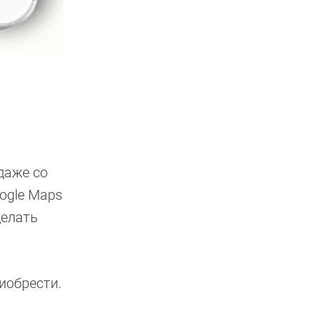
даже со
ogle Maps
делать
иобрести.