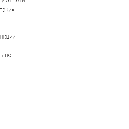
буют сети
 таких
нкции,
ь по