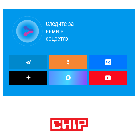
Следите за
нами в
соцсетях