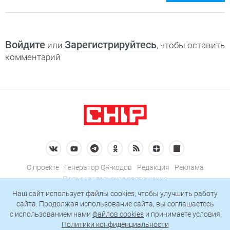
Войдите
Зарегистрируйтесь
или
, чтобы оставить
комментарий
О проекте
Генератор QR-кодов
Редакция
Реклама
Пользовательское соглашение
Политика конфиденциальности
Наш сайт использует файлы cookies, чтобы улучшить работу
сайта. Продолжая использование сайта, вы соглашаетесь
Подписаться на рассылку
c использованием нами
файлов cookies
и принимаете условия
Политики конфиденциальности