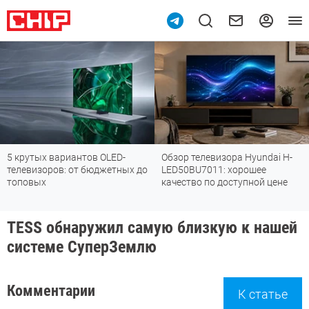
ов OLED-
Обзор телевизора Hyundai H-
Обзор вертикальн
бюджетных до
LED50BU7011: хорошее
пылесоса TROUVER
качество по доступной цене
убирается так, как
могут
TESS обнаружил самую близкую к нашей
системе СуперЗемлю
Комментарии
К статье