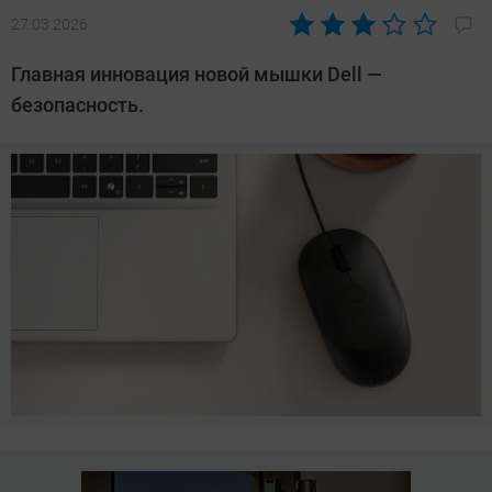
27.03.2026
Автор:
Азиза
Главная инновация новой мышки Dell —
Довлатова
безопасность.