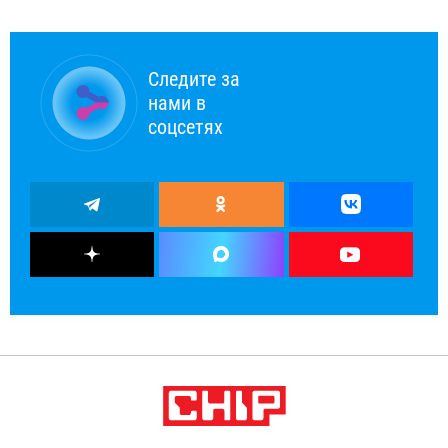
Следите за
нами в
соцсетях