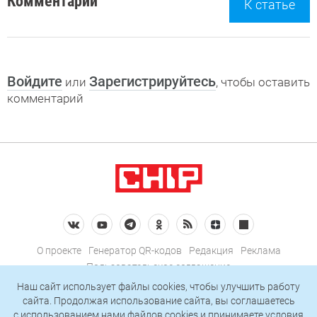
Комментарии
К статье
Войдите
Зарегистрируйтесь
или
, чтобы оставить
комментарий
О проекте
Генератор QR-кодов
Редакция
Реклама
Пользовательское соглашение
Политика конфиденциальности
Наш сайт использует файлы cookies, чтобы улучшить работу
сайта. Продолжая использование сайта, вы соглашаетесь
Подписаться на рассылку
c использованием нами
файлов cookies
и принимаете условия