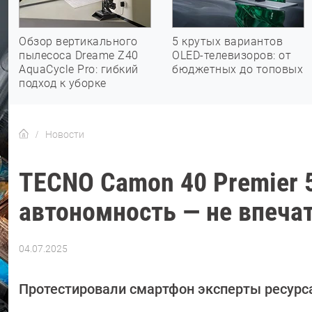
Обзор вертикального
5 крутых вариантов
пылесоса Dreame Z40
OLED-телевизоров: от
AquaCycle Pro: гибкий
бюджетных до топовых
подход к уборке
Новости
TECNO Camon 40 Premier 
автономность — не впеча
04.07.2025
Автор:
Сергей
Калашников
Протестировали смартфон эксперты ресурс