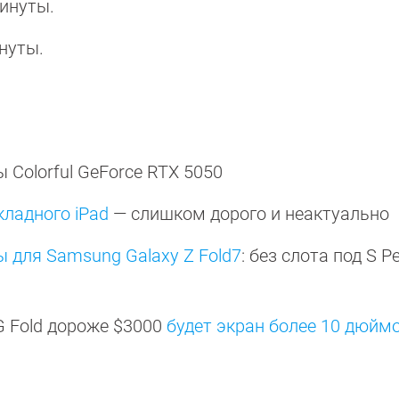
 минуты.
инуты.
Colorful GeForce RTX 5050
кладного iPad
— слишком дорого и неактуально
 для Samsung Galaxy Z Fold7
: без слота под S Pe
G Fold дороже $3000
будет экран более 10 дюймо