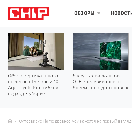
ОБЗОРЫ
НОВОСТ
Обзор вертикального
5 крутых вариантов
пылесоса Dreame Z40
OLED-телевизоров: от
AquaCycle Pro: гибкий
бюджетных до топовых
подход к уборке
Супервирус Flame древнее, чем кажется на первый взгляд