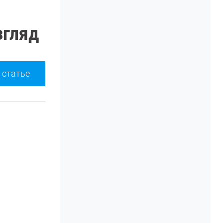
згляд
 статье