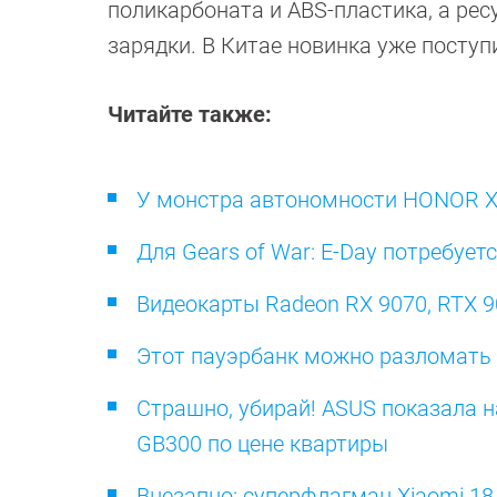
поликарбоната и ABS-пластика, а ре
зарядки. В Китае новинка уже поступ
Читайте также:
У монстра автономности HONOR X8
Для Gears of War: E-Day потребуе
Видеокарты Radeon RX 9070, RTX 90
Этот пауэрбанк можно разломать 
Страшно, убирай! ASUS показала н
GB300 по цене квартиры
Внезапно: суперфлагман Xiaomi 18