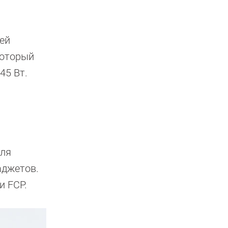
ей
который
45 Вт.
для
аджетов.
и FCP.