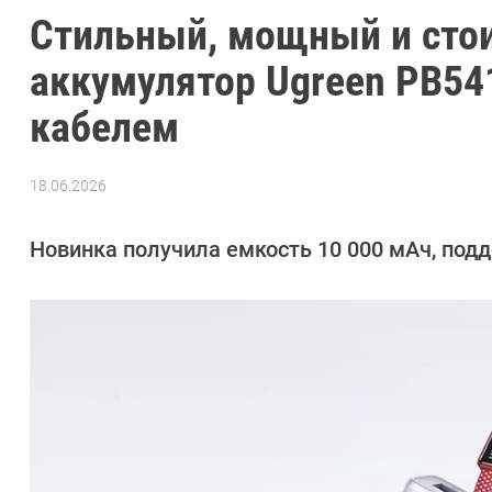
Стильный, мощный и сто
аккумулятор Ugreen PB54
кабелем
18.06.2026
Автор:
Азиза
Довлатова
Новинка получила емкость 10 000 мАч, подд