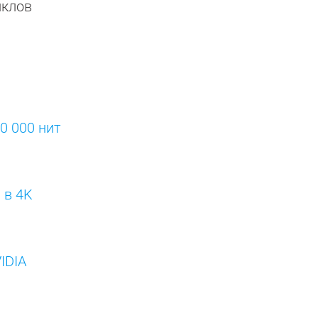
иклов
0 000 нит
 в 4K
IDIA