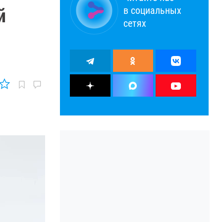
в социальных
й
сетях