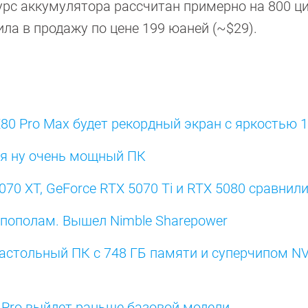
сурс аккумулятора рассчитан примерно на 800 ц
ила в продажу по цене 199 юаней (~$29).
0 Pro Max будет рекордный экран с яркостью 1
тся ну очень мощный ПК
70 XT, GeForce RTX 5070 Ti и RTX 5080 сравнили
пополам. Вышел Nimble Sharepower
астольный ПК с 748 ГБ памяти и суперчипом NV
 Pro выйдет раньше базовой модели