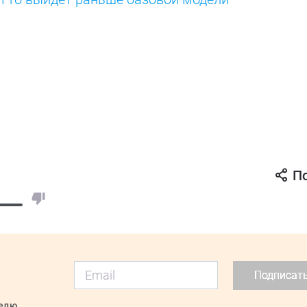
П
Подписат
делю