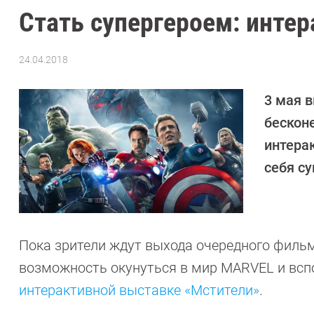
Стать супергероем: инте
24.04.2018
Автор:
Ольга
Дмитриева
3 мая 
бескон
интера
себя с
Пока зрители ждут выхода очередного фильм
возможность окунуться в мир MARVEL и всп
интерактивной выставке «Мстители»
.