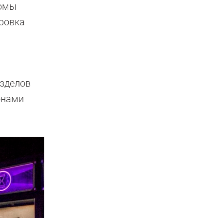
тюмы
ировка
азделов
онами