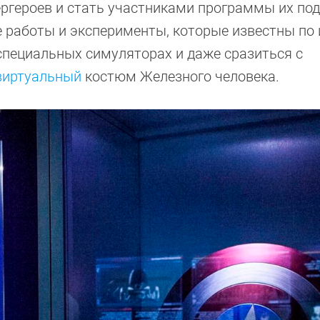
ергероев и стать участниками программы их под
е работы и эксперименты, которые известны по
 специальных симуляторах и даже сразиться с
виртуальный
костюм Железного человека.