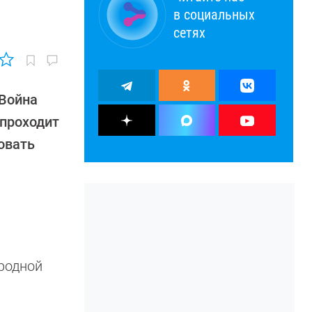
в социальных
сетях
 Война
 проходит
овать
родной