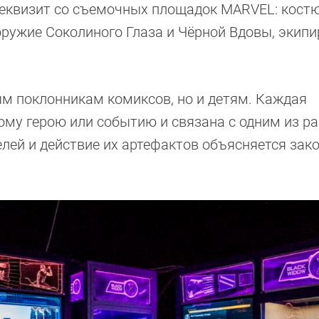
реквизит со съемочных площадок MARVEL: кос
оружие Соколиного Глаза и Чёрной Вдовы, экип
ым поклонникам комиксов, но и детям. Каждая
му герою или событию и связана с одним из р
елей и действие их артефактов объясняется зак