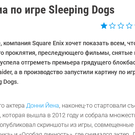
 по игре Sleeping Dogs
 компания Square Enix хочет показать всем, чт
го проклятия, преследующего фильмы, снятые 
 успела отгреметь премьера грядущего блокба
ider, а в производство запустили картину по иг
g Dogs.
го актера
Донни Йена
, наконец-то стартовали с
, которая вышла в 2012 году и собрала множест
 опубликовал скриншоты из игры, совмещенные 
а» и «Особая личность», где снимался актер. Д