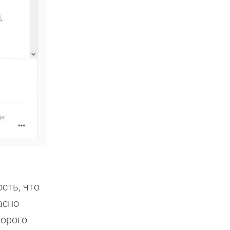
сть, что
асно
торого