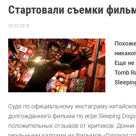
Стартовали съемки фильма
05.02.2018
Автор:
Sergey
Suslov
Похоже,
никако
Еще не
Tomb Ra
Sleepin
Судя по официальному инстаграму китайско
долгожданного фильма по игре Sleeping Dogs
положительных отзывов от критиков. Донни
реальными кадрами из фильмов «Горячая точк