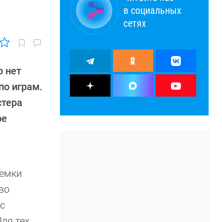
в социальных
сетях
о нет
по играм.
стера
ре
ъемки
во
с
ля тех,