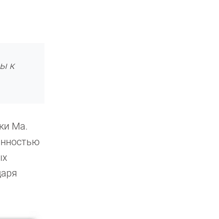
вы к
ки Ма.
анностью
ых
даря