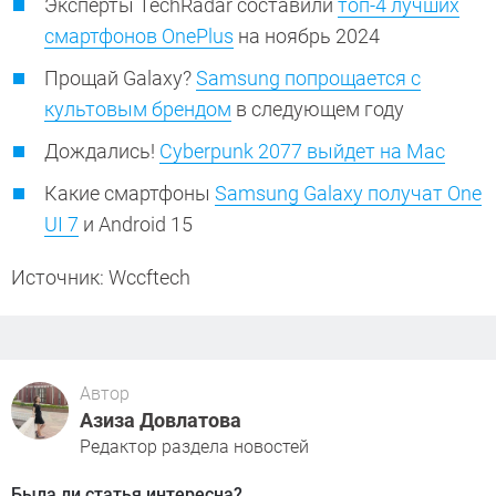
Эксперты TechRadar составили
топ-4 лучших
смартфонов OnePlus
на ноябрь 2024
Прощай Galaxy?
Samsung попрощается с
культовым брендом
в следующем году
Дождались!
Cyberpunk 2077 выйдет на Mac
Какие смартфоны
Samsung Galaxy получат One
UI 7
и Android 15
Источник: Wccftech
Автор
Азиза Довлатова
Редактор раздела новостей
Была ли статья интересна?