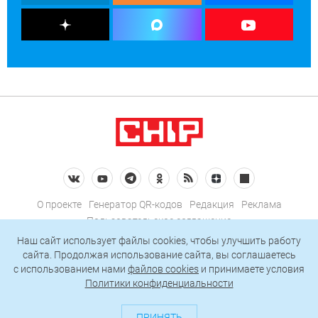
О проекте
Генератор QR-кодов
Редакция
Реклама
Пользовательское соглашение
Политика конфиденциальности
Наш сайт использует файлы cookies, чтобы улучшить работу
сайта. Продолжая использование сайта, вы соглашаетесь
Подписаться на рассылку
c использованием нами
файлов cookies
и принимаете условия
Политики конфиденциальности
© 2026 АО «БКМ», ОГРН 1027739494584, ИНН 7705056238
127018, Москва, ул. Полковая, д. 3, стр. 4, помещение I, комн. 23
ПРИНЯТЬ