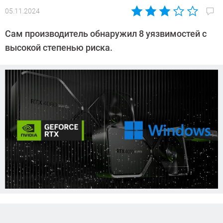
05.11.2024
Автор:
Азиза
Сам производитель обнаружил 8 уязвимостей с
Довлатова
высокой степенью риска.