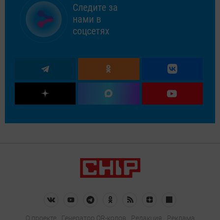
Следите за
нами в
соцсетях
О проекте
Генератор QR-кодов
Редакция
Реклама