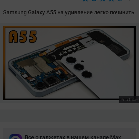
Автор:
Сергей
Samsung Galaxy A55 на удивление легко починить.
Калашников
YouTube
Все о гаджетах в нашем канале Max