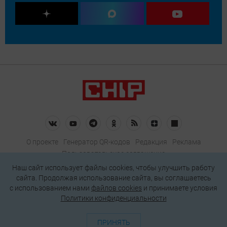
О проекте
Генератор QR-кодов
Редакция
Реклама
Пользовательское соглашение
Политика конфиденциальности
Наш сайт использует файлы cookies, чтобы улучшить работу
сайта. Продолжая использование сайта, вы соглашаетесь
Подписаться на рассылку
c использованием нами
файлов cookies
и принимаете условия
Политики конфиденциальности
© 2026 АО «БКМ», ОГРН 1027739494584, ИНН 7705056238
127018, Москва, ул. Полковая, д. 3, стр. 4, помещение I, комн. 23
ПРИНЯТЬ