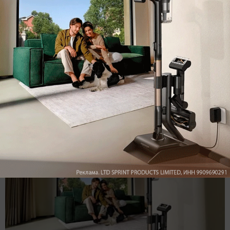
Комментарии
Написать
Мы знаем, вам есть что сказать!
Войдите
Зарегистрируйтесь
или
, чтобы
оставить комментарий
Рекомендуем