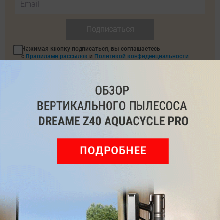
Подписаться
Нажимая кнопку подписаться, вы соглашаетесь
с
Правилами рассылок
и
Политикой конфиденциальности
Читайте нас в соц. сетях
Telegram
Одноклассники
ВКонтакте
Дзен
Max
YouTube