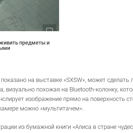
оживить предметы и
ными
о показано на выставке «SXSW», может сделать
 визуально похожая на Bluetooth-колонку, кот
анслирует изображение прямо на поверхность ст
 камере можно «мультитачем».
ации из бумажной книги «Алиса в стране чудес»