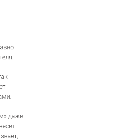
давно
теля.
так
ет
ами.
ом» даже
несет
 знает,