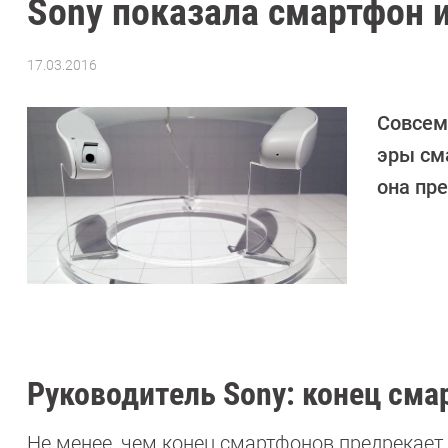
Sony показала смартфон 
17.03.2016
Автор:
Андрей
Киреев
Совсем
эры см
она пр
Руководитель Sony: конец сма
Не менее, чем конец смартфонов предрекает 