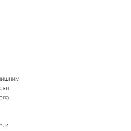
 лишним
орая
ола.
, и