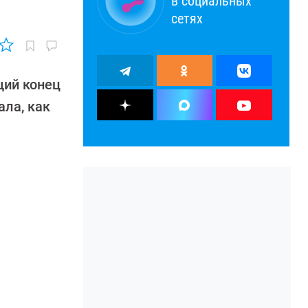
в социальных
сетях
щий конец
ла, как