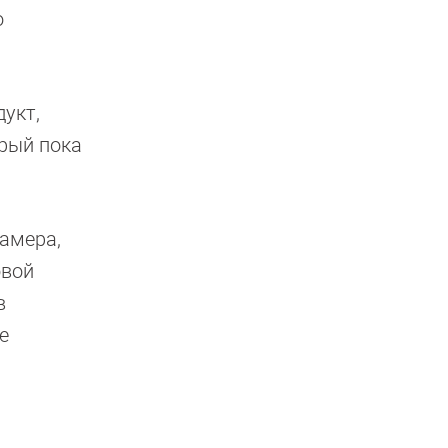
о
дукт,
орый пока
камера,
овой
в
е