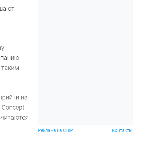
чшают
ny
мпанию
с таким
прийти на
 Concept
 считаются
Реклама на CHIP
Контакты