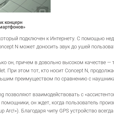
ак концерн
смартфонов»
, который подключен к Интернету. С помощью не
oncept N может доносить звук до ушей пользова
ько он, причем в довольно высоком качестве — 
t. При этом тот, кто носит Concept N, продолжа
льшим преимуществом по сравнению с наушник
ing позволяют взаимодействовать с «ассистент
 помощники, он ждет, когда пользователь произ
p Arc!»). Благодаря чипу GPS устройство всегда