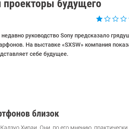
и проекторы будущего
 недавно руководство Sony предсказало гряду
арфонов. На выставке «SXSW» компания показа
едставляет себе будущее.
ртфонов близок
Кадзуо Хираи. Они, по его мнению, практически