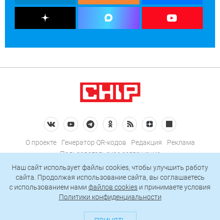
О проекте
Генератор QR-кодов
Редакция
Реклама
Пользовательское соглашение
Политика конфиденциальности
Наш сайт использует файлы cookies, чтобы улучшить работу
сайта. Продолжая использование сайта, вы соглашаетесь
Подписаться на рассылку
c использованием нами
файлов cookies
и принимаете условия
Политики конфиденциальности
© 2026 АО «БКМ», ОГРН 1027739494584, ИНН 7705056238
127018, Москва, ул. Полковая, д. 3, стр. 4, помещение I, комн. 23