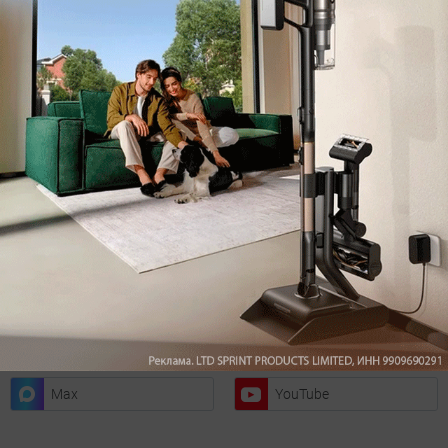
Подписаться
Нажимая кнопку подписаться, вы соглашаетесь
с
Правилами рассылок
и
Политикой конфиденциальности
Читайте нас в соц. сетях
Telegram
Одноклассники
ВКонтакте
Дзен
Max
YouTube