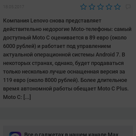
18.05.2017
Автор:
Денис
Компания Lenovo снова представляет
Поповкин
действительно недорогие Moto-телефоны: самый
доступный Moto С оценивается в 89 евро (около
6000 рублей) и работает под управлением
актуальной операционной системы Android 7. В
некоторых странах, однако, будет продаваться
только несколько лучше оснащенная версия за
119 евро (около 8000 рублей). Более длительное
время автономной работы обещает Moto С Plus.
Moto C: [...]
Все о гаджетах в нашем канале Max