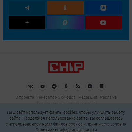
О проекте
Генератор QR-кодов
Редакция
Реклама
Пользовательское соглашение
Политика конфиденциальности
Наш сайт использует файлы cookies, чтобы улучшить работу
сайта. Продолжая использование сайта, вы соглашаетесь
Подписаться на рассылку
c использованием нами
файлов cookies
и принимаете условия
Политики конфиденциальности