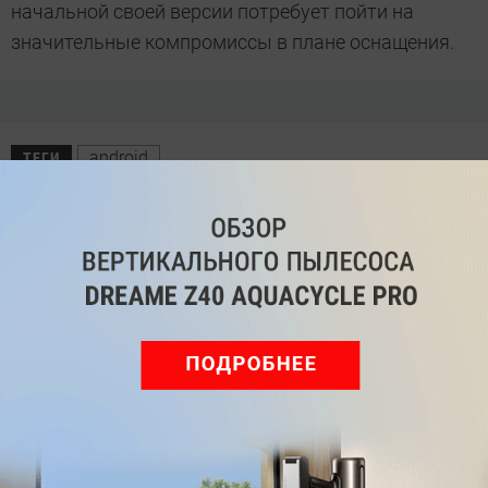
начальной своей версии потребует пойти на
значительные компромиссы в плане оснащения.
android
ТЕГИ
Автор
Денис Поповкин
Была ли статья интересна?
Поделиться
Подпишитесь на рассылку
с самыми популярными статьями