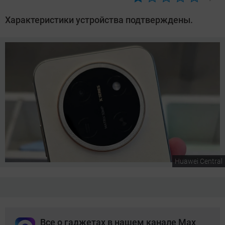
Автор:
Сергей
Характеристики устройства подтверждены.
Калашников
Huawei Central
Все о гаджетах в нашем канале Max