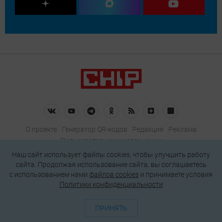
О проекте
Генератор QR-кодов
Редакция
Реклама
Пользовательское соглашение
Политика конфиденциальности
Наш сайт использует файлы cookies, чтобы улучшить работу
сайта. Продолжая использование сайта, вы соглашаетесь
Подписаться на рассылку
c использованием нами
файлов cookies
и принимаете условия
Политики конфиденциальности
© 2026 АО «БКМ», ОГРН 1027739494584, ИНН 7705056238
127018, Москва, ул. Полковая, д. 3, стр. 4, помещение I, комн. 23
ПРИНЯТЬ