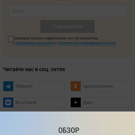
Подписаться
Нажимая кнопку подписаться, вы соглашаетесь
с
Правилами рассылок
и
Политикой конфиденциальности
Читайте нас в соц. сетях
Telegram
Одноклассники
ВКонтакте
Дзен
Max
YouTube