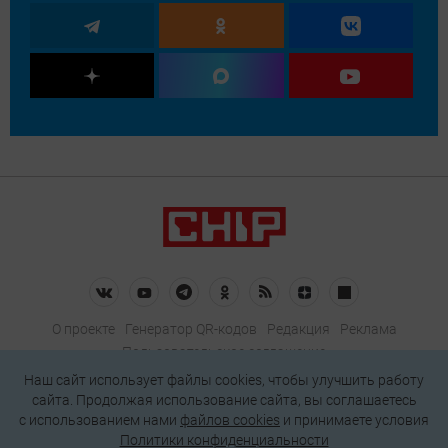
О проекте
Генератор QR-кодов
Редакция
Реклама
Пользовательское соглашение
Политика конфиденциальности
Наш сайт использует файлы cookies, чтобы улучшить работу
сайта. Продолжая использование сайта, вы соглашаетесь
Подписаться на рассылку
c использованием нами
файлов cookies
и принимаете условия
Политики конфиденциальности