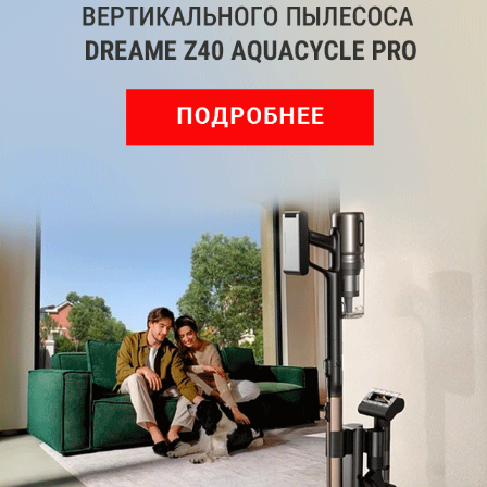
Комментарии
Написать
Мы знаем, вам есть что сказать!
Войдите
Зарегистрируйтесь
или
, чтобы
оставить комментарий
Рекомендуем