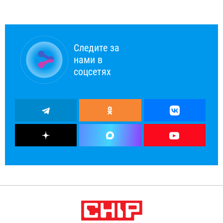
Следите за
нами в
соцсетях