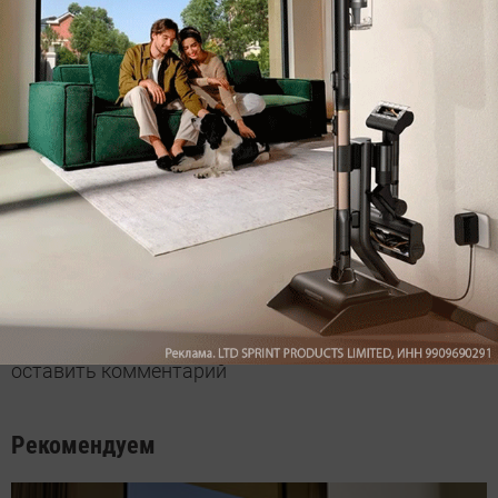
ВКонтакте
Дзен
Max
YouTube
Комментарии
Написать
Мы знаем, вам есть что сказать!
Войдите
Зарегистрируйтесь
или
, чтобы
оставить комментарий
Рекомендуем