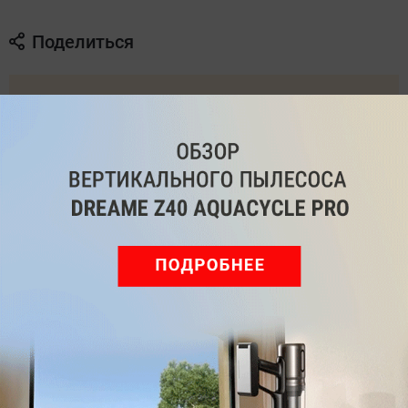
Поделиться
Подпишитесь на рассылку
с самыми популярными статьями
Подписаться
Нажимая кнопку подписаться, вы соглашаетесь
с
Правилами рассылок
и
Политикой конфиденциальности
Читайте нас в соц. сетях
Telegram
Одноклассники