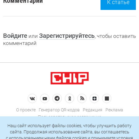
Комментарии
К статье
Войдите
Зарегистрируйтесь
или
, чтобы оставить
комментарий
О проекте
Генератор QR-кодов
Редакция
Реклама
Пользовательское соглашение
Политика конфиденциальности
Наш сайт использует файлы cookies, чтобы улучшить работу
сайта. Продолжая использование сайта, вы соглашаетесь
Подписаться на рассылку
c использованием нами
файлов cookies
и принимаете условия