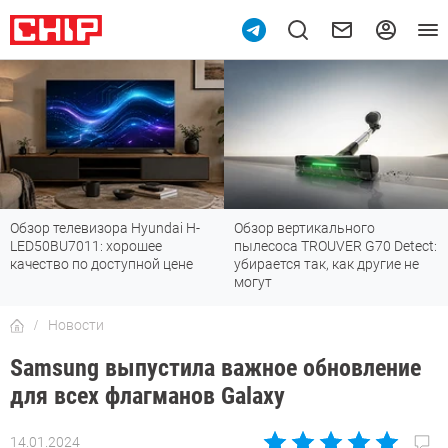
Обзор телевизора Hyundai H-
Обзор вертикального
LED50BU7011: хорошее
пылесоса TROUVER G70 Detect:
качество по доступной цене
убирается так, как другие не
могут
Новости
Samsung выпустила важное обновление
для всех флагманов Galaxy
14.01.2024