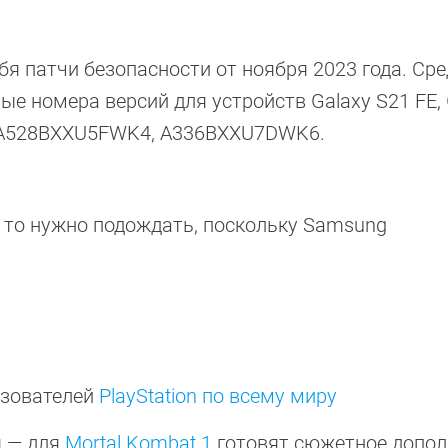
я патчи безопасности от ноября 2023 года. Ср
ые номера версий для устройств Galaxy S21 FE, 
, A528BXXU5FWK4, A336BXXU7DWK6.
, то нужно подождать, поскольку Samsung
ьзователей
PlayStation по всему миру
я — для
Mortal Kombat 1
готовят сюжетное допол