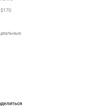
 $170
ициальных
оделиться