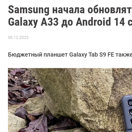
Samsung начала обновлять
Galaxy A33 до Android 14 с
06.12.2023
Автор:
Азиза
Довлатова
Бюджетный планшет Galaxy Tab S9 FE также