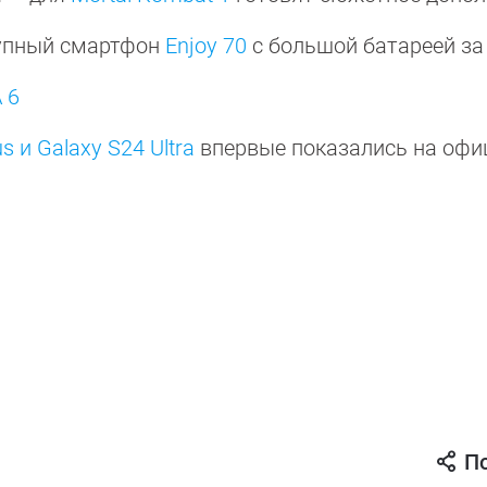
тупный смартфон
Enjoy 70
с большой батареей за
 6
s и Galaxy S24 Ultra
впервые показались на оф
П