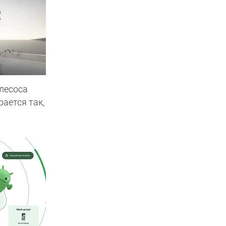
лесоса
рается так,