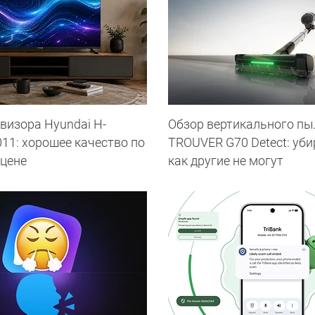
визора Hyundai H-
Обзор вертикального пы
11: хорошее качество по
TROUVER G70 Detect: уби
 цене
как другие не могут