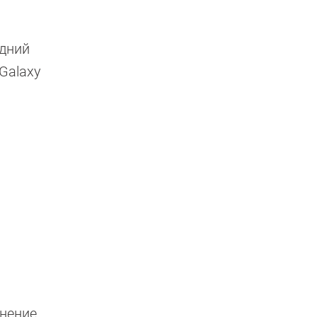
едний
Galaxy
нение