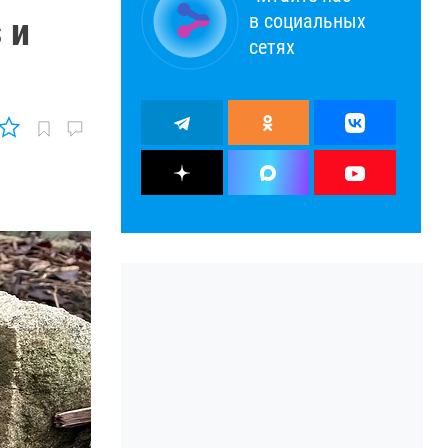
в социальных
 и
сетях