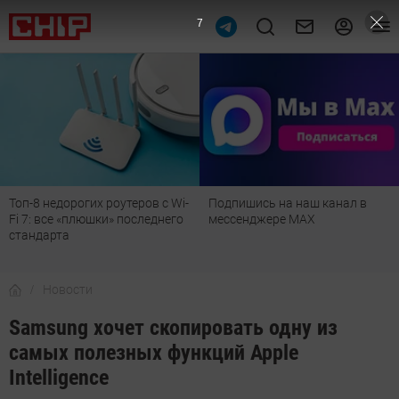
6
 недорогих роутеров с Wi-
Подпишись на наш канал в
Рейти
 все «плюшки» последнего
мессенджере МАХ
лучши
арта
детск
Новости
Samsung хочет скопировать одну из
самых полезных функций Apple
Intelligence