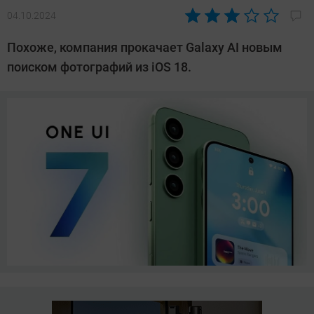
04.10.2024
Автор:
Азиза
Похоже, компания прокачает Galaxy AI новым
Довлатова
поиском фотографий из iOS 18.