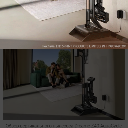
Войдите
Зарегистрируйтесь
или
, чтобы
оставить комментарий
Рекомендуем
Обзор вертикального пылесоса Dreame Z40 AquaCycle