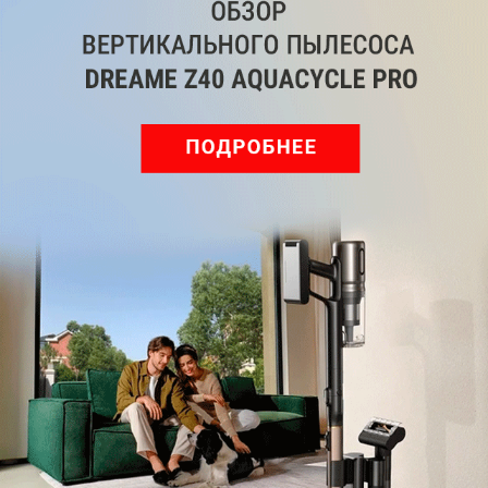
Читайте нас в соц. сетях
Telegram
Одноклассники
ВКонтакте
Дзен
Max
YouTube
Комментарии
Написать
Мы знаем, вам есть что сказать!