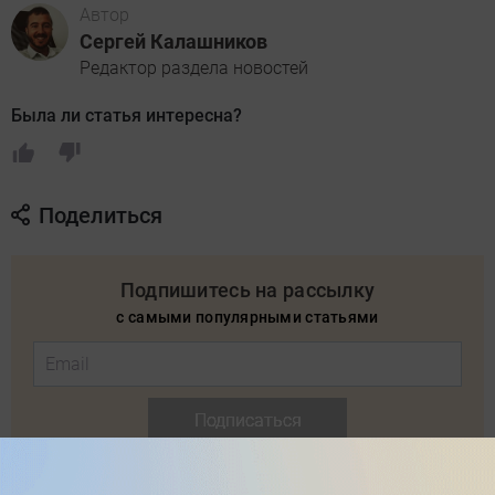
Автор
Сергей Калашников
Редактор раздела новостей
Была ли статья интересна?
Поделиться
Подпишитесь на рассылку
с самыми популярными статьями
Подписаться
Нажимая кнопку подписаться, вы соглашаетесь
с
Правилами рассылок
и
Политикой конфиденциальности