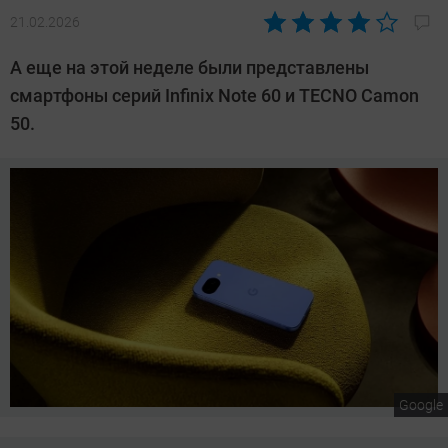
21.02.2026
Автор:
Сергей
А еще на этой неделе были представлены
Калашников
смартфоны серий Infinix Note 60 и TECNO Camon
50.
Google