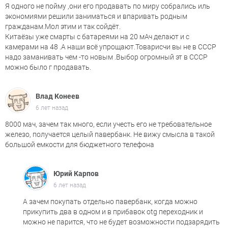
Я одного не пойму ,они его продавать по миру собрались иль
экономиями решили заниматься и впаривать родным
гражданам.Мол этим и так сойдёт.
Китаёзы уже смарты с батареями на 20 мАч делают и с
камерами на 48 .А наши всё упрощают.Товарисчи вы не в СССР
надо заманивать чем -то новым .Выбор огромный эт в СССР
можно было г продавать.
Влад Конеев
6 лет назад
8000 мач, зачем так много, если учесть его не требовательное
железо, получается целый павербанк. Не вижу смысла в такой
большой емкости для бюджетного телефона
Юрий Карпов
6 лет назад
А зачем покупать отдельно павербанк, когда можно
прикупить два в одном и в прибавок otg переходник и
можно не парится, что не будет возможности подзарядить