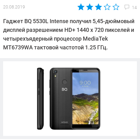
20.08.2019
14
Автор:
Павел
Гаджет BQ 5530L Intense получил 5,45-дюймовый
Кошик
дисплей разрешением HD+ 1440 x 720 пикселей и
четырехъядерный процессор MediaTek
MT6739WA тактовой частотой 1.25 ГГц.