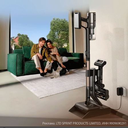
Telegram
Одноклассники
ВКонтакте
Дзен
Max
YouTube
Комментарии
Написать
Мы знаем, вам есть что сказать!
Войдите
Зарегистрируйтесь
или
, чтобы
оставить комментарий