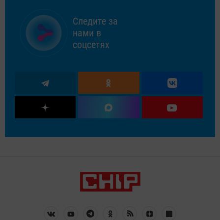
Следите за
нами в
соцсетях