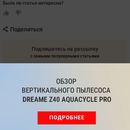
Была ли статья интересна?
Поделиться
Подпишитесь на рассылку
с самыми популярными статьями
Подписаться
Нажимая кнопку подписаться, вы соглашаетесь
с
Правилами рассылок
и
Политикой конфиденциальности
Читайте нас в соц. сетях