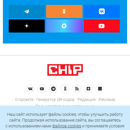
О проекте
Генератор QR-кодов
Редакция
Реклама
Пользовательское соглашение
Политика конфиденциальности
Наш сайт использует файлы cookies, чтобы улучшить работу
сайта. Продолжая использование сайта, вы соглашаетесь
Подписаться на рассылку
c использованием нами
файлов cookies
и принимаете условия