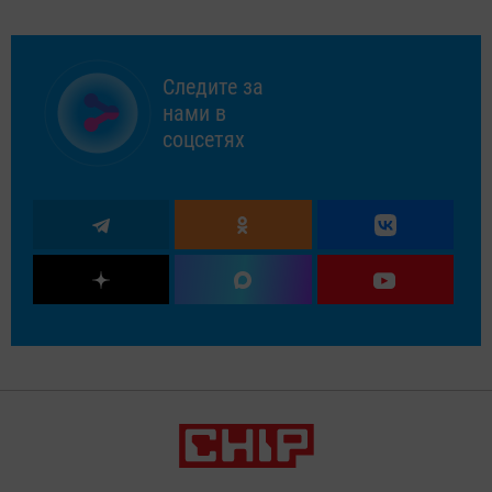
Следите за
нами в
соцсетях