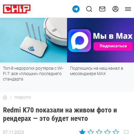
п-8 недорогих роутеров с Wi-
Подпишись на наш канал в
Ре
 7: все «плюшки» последнего
мессенджере МАХ
лу
андарта
де
Новости
Redmi K70 показали на живом фото и
рендерах — это будет нечто
07.11.2023