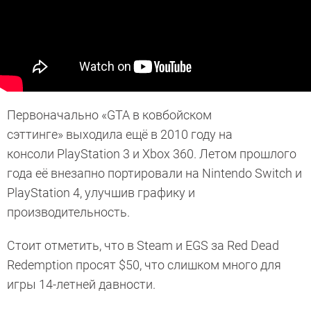
Первоначально «GTA в ковбойском
сэттинге» выходила ещё в 2010 году на
консоли PlayStation 3 и Xbox 360. Летом прошлого
года её внезапно портировали на Nintendo Switch и
PlayStation 4, улучшив графику и
производительность.
Стоит отметить, что в Steam и EGS за Red Dead
Redemption просят $50, что слишком много для
игры 14-летней давности.