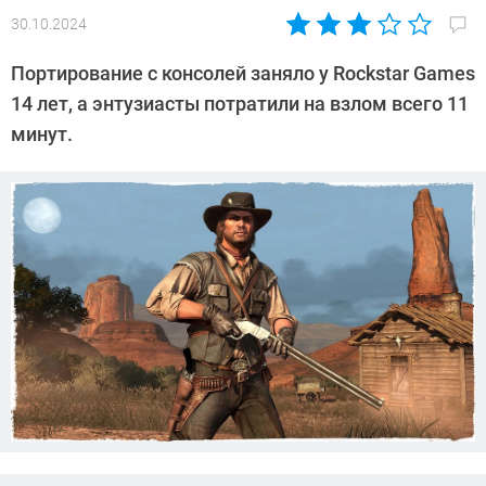
30.10.2024
Автор:
Азиза
Портирование с консолей заняло у Rockstar Games
Довлатова
14 лет, а энтузиасты потратили на взлом всего 11
минут.