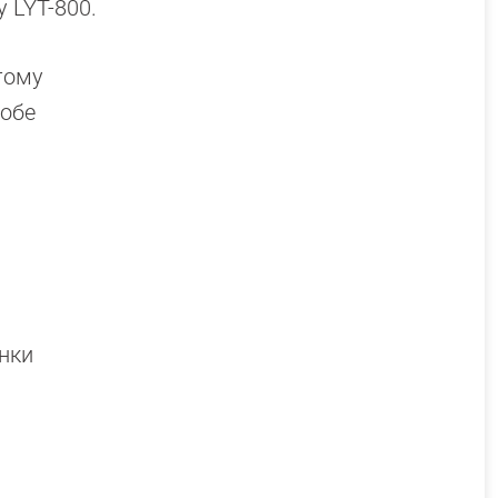
 LYT-800.
тому
 обе
нки
5