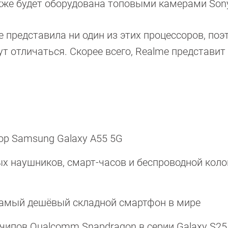
акже будет оборудована топовыми камерами Sony
 представила ни один из этих процессоров, поэ
ут отличаться. Скорее всего, Realme представит
ор Samsung Galaxy A55 5G
х наушников, смарт-часов и беспроводной коло
амый дешёвый складной смартфон в мире
чипов Qualcomm Snapdragon в серии Galaxy S2