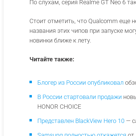
По слухам, серия Realme GT Neo 6 т
Стоит отметить, что Qualcomm еще не
названия этих чипов при запуске мог
новинки ближе к лету.
Читайте также:
Блогер из России опубликовал
обз
В России стартовали продажи
новы
HONOR CHOICE
Представлен BlackView Hero 10
— с
Samsung полностью откажется
от 