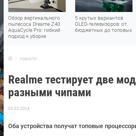
Обзор вертикального
5 крутых вариантов
пылесоса Dreame Z40
OLED-телевизоров: от
AquaCycle Pro: гибкий
бюджетных до топовых
подход к уборке
Новости
Realme тестирует две мод
разными чипами
05.03.2024
Автор:
Азиза
Довлатова
Оба устройства получат топовые процессор