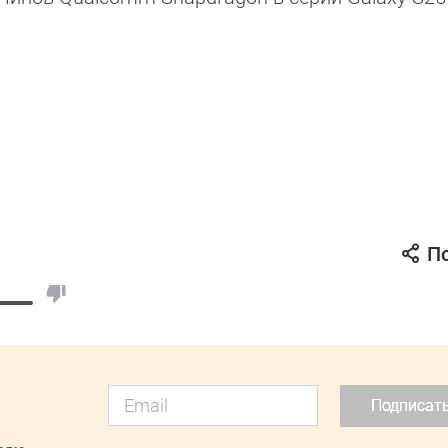
П
Подписат