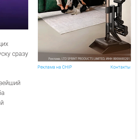
щих
уску сразу
Реклама на CHIP
Контакты
овейший
ба
ой