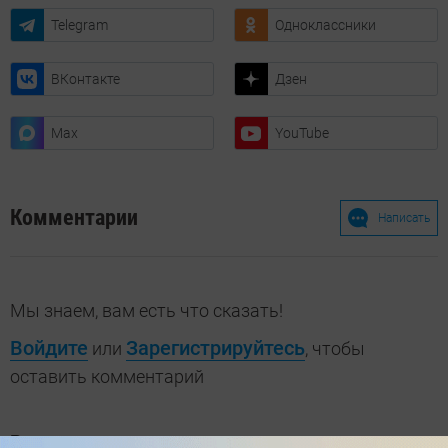
Telegram
Одноклассники
ВКонтакте
Дзен
Max
YouTube
Комментарии
Написать
Мы знаем, вам есть что сказать!
Войдите
Зарегистрируйтесь
или
, чтобы
оставить комментарий
Рекомендуем