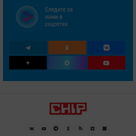
Следите за
нами в
соцсетях