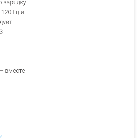
ю зарядку.
120 Гц и
дует
3-
 — вместе
K