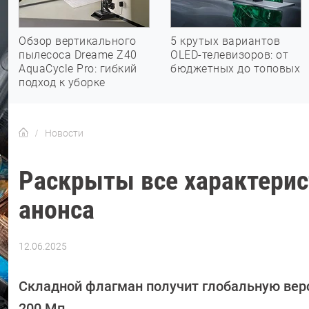
Обзор вертикального
5 крутых вариантов
пылесоса Dreame Z40
OLED-телевизоров: от
AquaCycle Pro: гибкий
бюджетных до топовых
подход к уборке
Новости
Раскрыты все характерист
анонса
12.06.2025
Автор:
Азиза
Довлатова
Складной флагман получит глобальную верси
200 Мп.