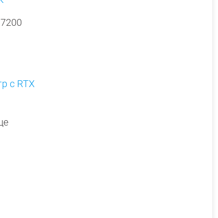
 7200
р с RTX
ще