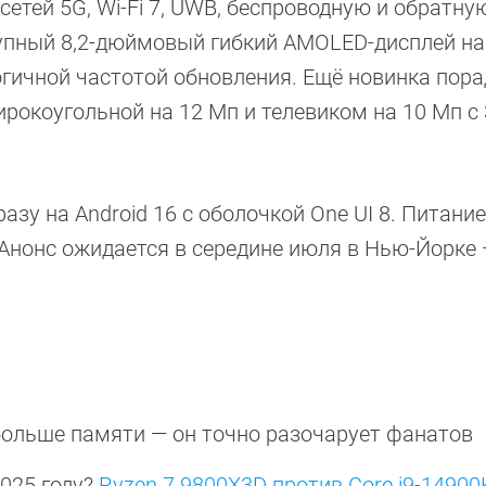
сетей 5G, Wi-Fi 7, UWB, беспроводную и обратну
пный 8,2-дюймовый гибкий AMOLED-дисплей на 
гичной частотой обновления. Ещё новинка пора
рокоугольной на 12 Мп и телевиком на 10 Мп с 
зу на Android 16 с оболочкой One UI 8. Питание
 Анонс ожидается в середине июля в Нью-Йорке
больше памяти — он точно разочарует фанатов
2025 году?
Ryzen 7 9800X3D против Core i9-14900