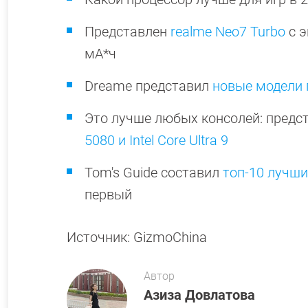
Представлен
realme Neo7 Turbo
с э
мА*ч
Dreame представил
новые модели 
Это лучше любых консолей: предс
5080 и Intel Core Ultra 9
Tom's Guide составил
топ-10 лучш
первый
Источник: GizmoChina
Автор
Азиза Довлатова