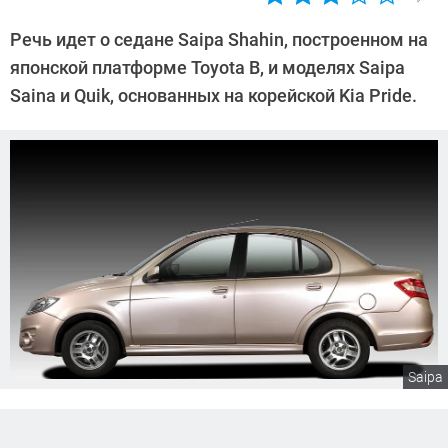
Автор:
Павел
Речь идет о седане Saipa Shahin, построенном на
Кошик
японской платформе Toyota B, и моделях Saipa
Saina и Quik, основанных на корейской Kia Pride.
Saipa