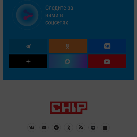
Следите за
нами в
соцсетях