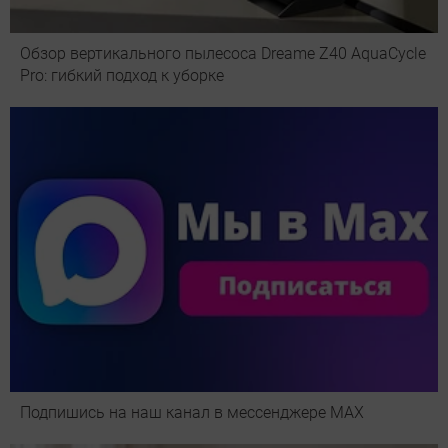
Обзор вертикального пылесоса Dreame Z40 AquaCycle
Pro: гибкий подход к уборке
Подпишись на наш канал в мессенджере МАХ