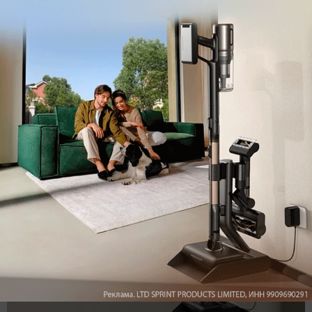
Мы знаем, вам есть что сказать!
Войдите
Зарегистрируйтесь
или
, чтобы
оставить комментарий
Рекомендуем