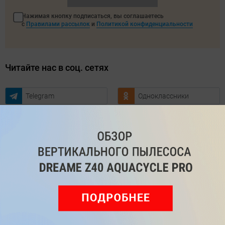
Нажимая кнопку подписаться, вы соглашаетесь
с
Правилами рассылок
и
Политикой конфиденциальности
Читайте нас в соц. сетях
Telegram
Одноклассники
ВКонтакте
Дзен
Max
YouTube
Комментарии
Написать