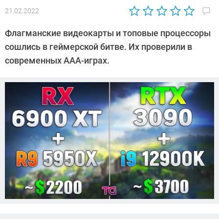
21.02.2022
Автор:
Сергей
Флагманские видеокарты и топовые процессоры
Калашников
сошлись в геймерской битве. Их проверили в
современных AAA-играх.