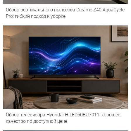
Обзор вертикального пылесоса Dreame Z40 AquaCycle
Pro: гибкий подход к уборке
Обзор телевизора Hyundai H-LED50BU7011: хорошее
качество по доступной цене