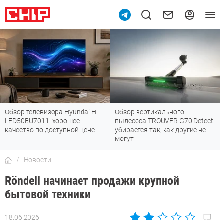
Обзор вертикального
Топ-8 недорогих роутеров с Wi-
пылесоса TROUVER G70 Detect:
Fi 7: все «плюшки» последнего
убирается так, как другие не
стандарта
могут
Новости
Röndell начинает продажи крупной
бытовой техники
18.06.2026