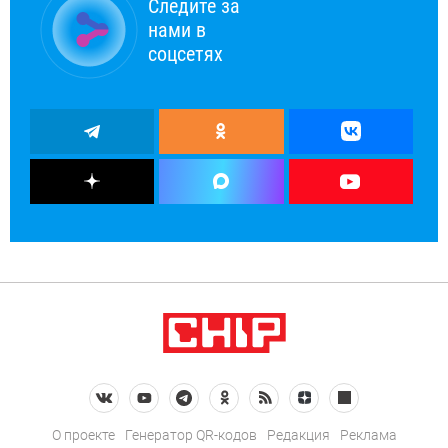
Следите за
нами в
соцсетях
О проекте
Генератор QR-кодов
Редакция
Реклама