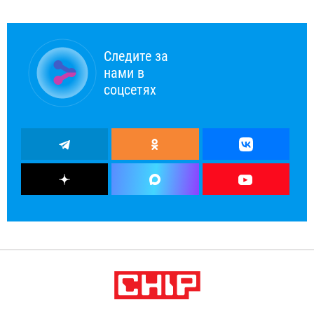
Следите за
нами в
соцсетях