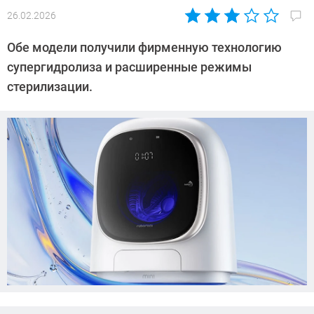
26.02.2026
Автор:
Азиза
Обе модели получили фирменную технологию
Довлатова
супергидролиза и расширенные режимы
стерилизации.