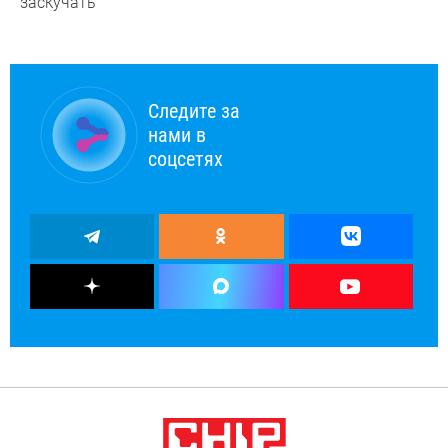
заскучать
Следите за
нами в
соцсетях