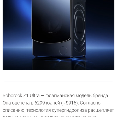
Roborock Z1 Ultra — флагманская модель бренда.
Она оценена в 6299 юаней (~$916). Согласно
описанию, технология супергидролиза расщепляет